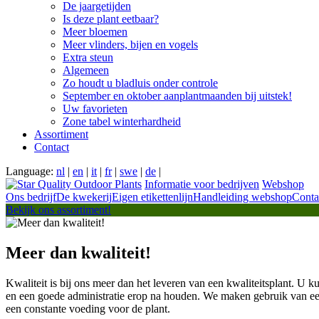
De jaargetijden
Is deze plant eetbaar?
Meer bloemen
Meer vlinders, bijen en vogels
Extra steun
Algemeen
Zo houdt u bladluis onder controle
September en oktober aanplantmaanden bij uitstek!
Uw favorieten
Zone tabel winterhardheid
Assortiment
Contact
Language:
nl
|
en
|
it
|
fr
|
swe
|
de
|
Informatie voor bedrijven
Webshop
Ons bedrijf
De kwekerij
Eigen etikettenlijn
Handleiding webshop
Conta
Bekijk ons assortiment!
Meer dan kwaliteit!
Kwaliteit is bij ons meer dan het leveren van een kwaliteitsplant. U kun
en een goede administratie erop na houden. We maken gebruik van ee
een constante voeding voor de plant.