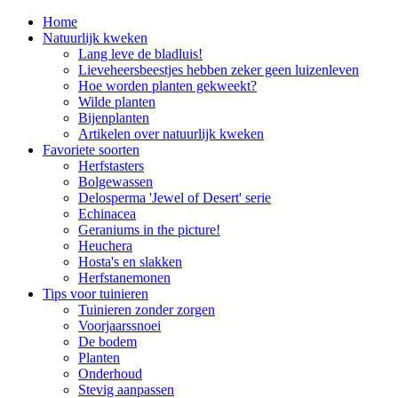
Home
Natuurlijk kweken
Lang leve de bladluis!
Lieveheersbeestjes hebben zeker geen luizenleven
Hoe worden planten gekweekt?
Wilde planten
Bijenplanten
Artikelen over natuurlijk kweken
Favoriete soorten
Herfstasters
Bolgewassen
Delosperma 'Jewel of Desert' serie
Echinacea
Geraniums in the picture!
Heuchera
Hosta's en slakken
Herfstanemonen
Tips voor tuinieren
Tuinieren zonder zorgen
Voorjaarssnoei
De bodem
Planten
Onderhoud
Stevig aanpassen