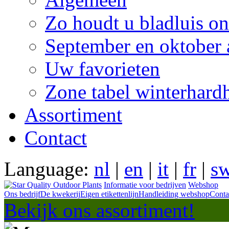
Zo houdt u bladluis on
September en oktober 
Uw favorieten
Zone tabel winterhard
Assortiment
Contact
Language:
nl
|
en
|
it
|
fr
|
s
Informatie voor bedrijven
Webshop
Ons bedrijf
De kwekerij
Eigen etikettenlijn
Handleiding webshop
Conta
Bekijk ons assortiment!