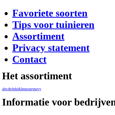
Favoriete soorten
Tips voor tuinieren
Assortiment
Privacy statement
Contact
Het assortiment
a
b
c
d
e
f
g
h
i
j
k
l
m
n
o
p
r
s
t
u
v
y
Informatie voor bedrijve