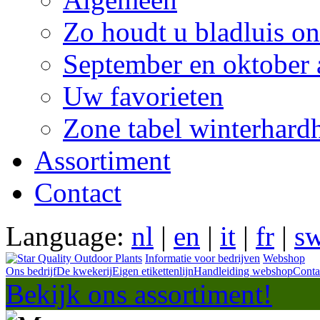
Zo houdt u bladluis on
September en oktober 
Uw favorieten
Zone tabel winterhard
Assortiment
Contact
Language:
nl
|
en
|
it
|
fr
|
s
Informatie voor bedrijven
Webshop
Ons bedrijf
De kwekerij
Eigen etikettenlijn
Handleiding webshop
Conta
Bekijk ons assortiment!