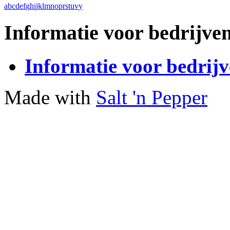
a
b
c
d
e
f
g
h
i
j
k
l
m
n
o
p
r
s
t
u
v
y
Informatie voor bedrijve
Informatie voor bedrij
Made with
Salt 'n Pepper