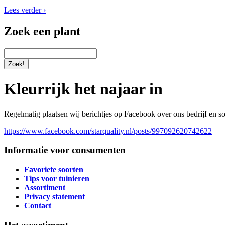
Lees verder ›
Zoek een plant
Kleurrijk het najaar in
Regelmatig plaatsen wij berichtjes op Facebook over ons bedrijf en s
https://www.facebook.com/starquality.nl/posts/997092620742622
Informatie voor consumenten
Favoriete soorten
Tips voor tuinieren
Assortiment
Privacy statement
Contact