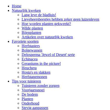
Home
Natuurlijk kweken
Lang leve de bladluis!
Lieveheersbeestjes hebben zeker geen luizenleven
Hoe worden planten gekweekt?
Wilde planten
Bijenplanten
Artikelen over natuurlijk kweken
Favoriete soorten
Herfstasters
Bolgewassen
Delosperma 'Jewel of Desert' serie
Echinacea
Geraniums in the picture!
Heuchera
Hosta's en slakken
Herfstanemonen
Tips voor tuinieren
Tuinieren zonder zorgen
Voorjaarssnoei
De bodem
Planten
Onderhoud
Stevig aanpassen