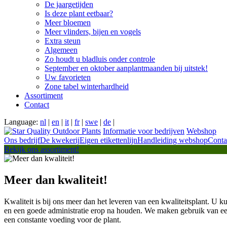
De jaargetijden
Is deze plant eetbaar?
Meer bloemen
Meer vlinders, bijen en vogels
Extra steun
Algemeen
Zo houdt u bladluis onder controle
September en oktober aanplantmaanden bij uitstek!
Uw favorieten
Zone tabel winterhardheid
Assortiment
Contact
Language:
nl
|
en
|
it
|
fr
|
swe
|
de
|
Informatie voor bedrijven
Webshop
Ons bedrijf
De kwekerij
Eigen etikettenlijn
Handleiding webshop
Conta
Bekijk ons assortiment!
Meer dan kwaliteit!
Kwaliteit is bij ons meer dan het leveren van een kwaliteitsplant. U kun
en een goede administratie erop na houden. We maken gebruik van ee
een constante voeding voor de plant.