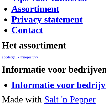
Assortiment
Privacy statement
Contact
Het assortiment
a
b
c
d
e
f
g
h
i
j
k
l
m
n
o
p
r
s
t
u
v
y
Informatie voor bedrijve
Informatie voor bedrij
Made with
Salt 'n Pepper