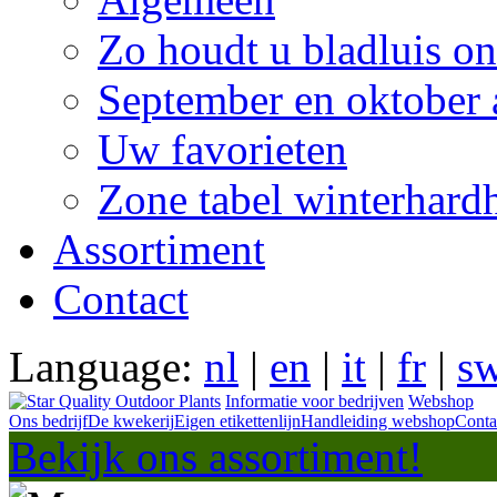
Zo houdt u bladluis on
September en oktober 
Uw favorieten
Zone tabel winterhard
Assortiment
Contact
Language:
nl
|
en
|
it
|
fr
|
s
Informatie voor bedrijven
Webshop
Ons bedrijf
De kwekerij
Eigen etikettenlijn
Handleiding webshop
Conta
Bekijk ons assortiment!