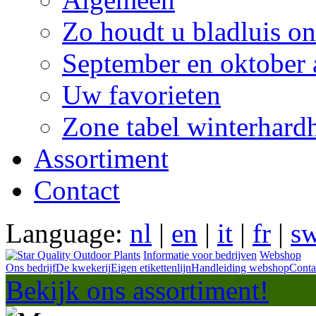
Zo houdt u bladluis on
September en oktober 
Uw favorieten
Zone tabel winterhard
Assortiment
Contact
Language:
nl
|
en
|
it
|
fr
|
s
Informatie voor bedrijven
Webshop
Ons bedrijf
De kwekerij
Eigen etikettenlijn
Handleiding webshop
Conta
Bekijk ons assortiment!