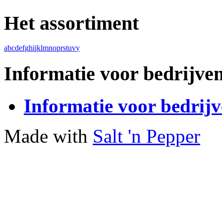
Het assortiment
a
b
c
d
e
f
g
h
i
j
k
l
m
n
o
p
r
s
t
u
v
y
Informatie voor bedrijve
Informatie voor bedrij
Made with
Salt 'n Pepper