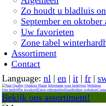
Zo houdt u bladluis on
September en oktober 
Uw favorieten
Zone tabel winterhard
Assortiment
Contact
Language:
nl
|
en
|
it
|
fr
|
s
Informatie voor bedrijven
Webshop
Ons bedrijf
De kwekerij
Eigen etikettenlijn
Handleiding webshop
Conta
Bekijk ons assortiment!