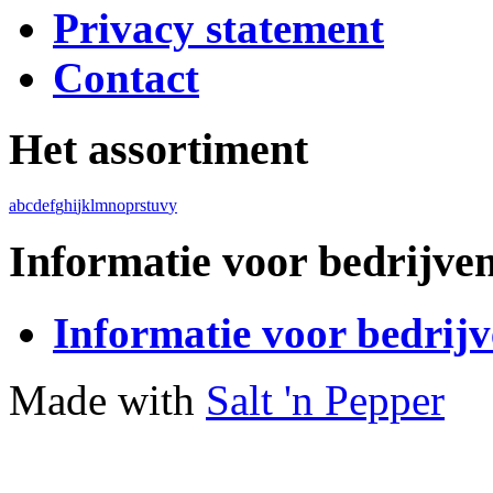
Privacy statement
Contact
Het assortiment
a
b
c
d
e
f
g
h
i
j
k
l
m
n
o
p
r
s
t
u
v
y
Informatie voor bedrijve
Informatie voor bedrij
Made with
Salt 'n Pepper