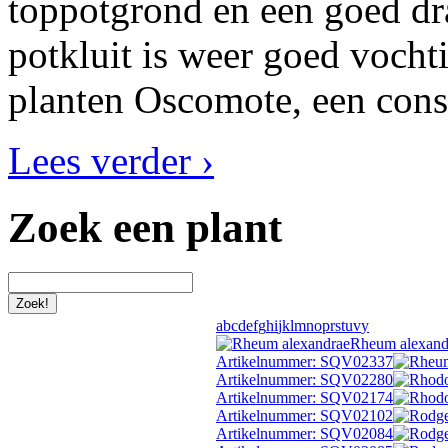
toppotgrond en een goed dr
potkluit is weer goed vocht
planten Oscomote, een cons
Lees verder ›
Zoek een plant
a
b
c
d
e
f
g
h
i
j
k
l
m
n
o
p
r
s
t
u
v
y
Rheum alexandr
Artikelnummer: SQV02337
Artikelnummer: SQV02280
Artikelnummer: SQV02174
Artikelnummer: SQV02102
Artikelnummer: SQV02084